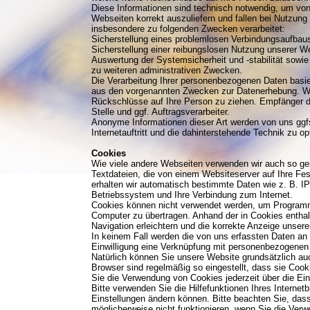
Diese Informationen sind technisch notwendig, um von
Webseiten korrekt auszuliefern und fallen bei Nutzung
insbesondere zu folgenden Zwecken verarbeitet:
Sicherstellung eines problemlosen Verbindungsaufbau
Sicherstellung einer reibungslosen Nutzung unserer We
Auswertung der Systemsicherheit und -stabilität sowie
zu weiteren administrativen Zwecken.
Die Verarbeitung Ihrer personenbezogenen Daten basie
aus den vorgenannten Zwecken zur Datenerhebung. Wi
Rückschlüsse auf Ihre Person zu ziehen. Empfänger de
Stelle und ggf. Auftragsverarbeiter.
Anonyme Informationen dieser Art werden von uns ggfs
Internetauftritt und die dahinterstehende Technik zu op
Cookies
Wie viele andere Webseiten verwenden wir auch so gen
Textdateien, die von einem Websiteserver auf Ihre Fes
erhalten wir automatisch bestimmte Daten wie z. B. I
Betriebssystem und Ihre Verbindung zum Internet.
Cookies können nicht verwendet werden, um Programme
Computer zu übertragen. Anhand der in Cookies enthal
Navigation erleichtern und die korrekte Anzeige unser
In keinem Fall werden die von uns erfassten Daten an 
Einwilligung eine Verknüpfung mit personenbezogenen 
Natürlich können Sie unsere Website grundsätzlich auc
Browser sind regelmäßig so eingestellt, dass sie Coo
Sie die Verwendung von Cookies jederzeit über die Ein
Bitte verwenden Sie die Hilfefunktionen Ihres Internet
Einstellungen ändern können. Bitte beachten Sie, das
möglicherweise nicht funktionieren, wenn Sie die Ver