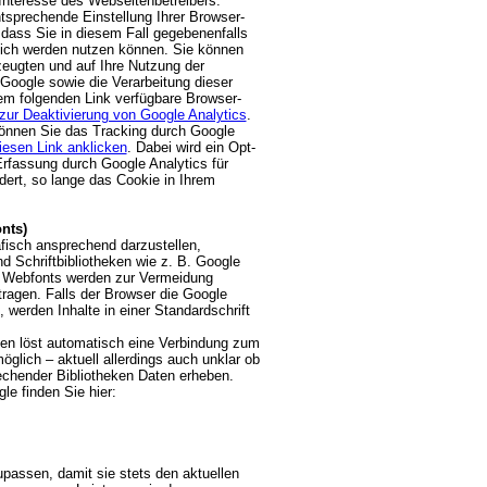
Interesse des Webseitenbetreibers.
tsprechende Einstellung Ihrer Browser-
 dass Sie in diesem Fall gegebenenfalls
lich werden nutzen können. Sie können
zeugten und auf Ihre Nutzung der
Google sowie die Verarbeitung dieser
em folgenden Link verfügbare Browser-
ur Deaktivierung von Google Analytics
.
können Sie das Tracking durch Google
iesen Link anklicken
. Dabei wird ein Opt-
 Erfassung durch Google Analytics für
dert, so lange das Cookie in Ihrem
nts)
fisch ansprechend darzustellen,
d Schriftbibliotheken wie z. B. Google
e Webfonts werden zur Vermeidung
ragen. Falls der Browser die Google
, werden Inhalte in einer Standardschrift
eken löst automatisch eine Verbindung zum
möglich – aktuell allerdings auch unklar ob
echender Bibliotheken Daten erheben.
le finden Sie hier:
passen, damit sie stets den aktuellen