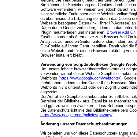
werden. Die Verarbeitung beruht auf dem berechtigten 
Sie können die Speicherung der Cookies durch eine en
Software verhindern; wir weisen Sie jedoch darauf hin,
nicht sämtliche Funktionen dieser Website vollumfäng
darüber hinaus die Erfassung der durch das Cookie er
Webseite bezogenen Daten (inkl. Ihrer IP-Adresse) an 
Daten durch Google verhindern, indem sie das unter d
Plugin herunterladen und installieren:
Browser Add On z
Zusätzlich oder als Alternative zum Browser-Add-On 
Analytics auf unseren Seiten unterbinden, indem Sie
d
Out-Cookie auf Ihrem Gerät installiert. Damit wird die
diese Website und für diesen Browser zukünftig verhin
Browser installiert bleibt.
Verwendung von Scriptbibliotheken (Google Webfo
Um unsere Inhalte browserübergreifend korrekt und gra
verwenden wir auf dieser Website Scriptbibliotheken un
Webfonts (
https://www.google.com/webfonts/
). Googl
mehrfachen Ladens in den Cache Ihres Browsers übert
Webfonts nicht unterstützt oder den Zugriff unterbindet
angezeigt.
Der Aufruf von Scriptbibliotheken oder Schriftbiblioth
Betreiber der Bibliothek aus. Dabei ist es theoretisch 
und ggf. zu welchen Zwecken – dass Betreiber entspr
Die Datenschutzrichtlinie des Bibliothekbetreibers Goog
https://www.google.com/policies/privacy/
Änderung unserer Datenschutzbestimmungen
Wir behalten uns vor, diese Datenschutzerklärung anzu