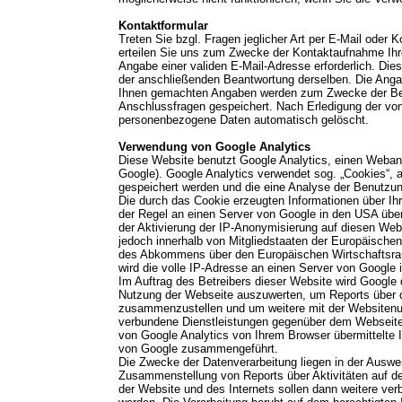
Kontaktformular
Treten Sie bzgl. Fragen jeglicher Art per E-Mail oder K
erteilen Sie uns zum Zwecke der Kontaktaufnahme Ihre fr
Angabe einer validen E-Mail-Adresse erforderlich. Die
der anschließenden Beantwortung derselben. Die Angabe
Ihnen gemachten Angaben werden zum Zwecke der Bear
Anschlussfragen gespeichert. Nach Erledigung der von
personenbezogene Daten automatisch gelöscht.
Verwendung von Google Analytics
Diese Website benutzt Google Analytics, einen Webana
Google). Google Analytics verwendet sog. „Cookies“, a
gespeichert werden und die eine Analyse der Benutzun
Die durch das Cookie erzeugten Informationen über Ih
der Regel an einen Server von Google in den USA über
der Aktivierung der IP-Anonymisierung auf diesen Web
jedoch innerhalb von Mitgliedstaaten der Europäischen
des Abkommens über den Europäischen Wirtschaftsrau
wird die volle IP-Adresse an einen Server von Google 
Im Auftrag des Betreibers dieser Website wird Google 
Nutzung der Webseite auszuwerten, um Reports über d
zusammenzustellen und um weitere mit der Websitenut
verbundene Dienstleistungen gegenüber dem Webseite
von Google Analytics von Ihrem Browser übermittelte 
von Google zusammengeführt.
Die Zwecke der Datenverarbeitung liegen in der Auswe
Zusammenstellung von Reports über Aktivitäten auf d
der Website und des Internets sollen dann weitere ver