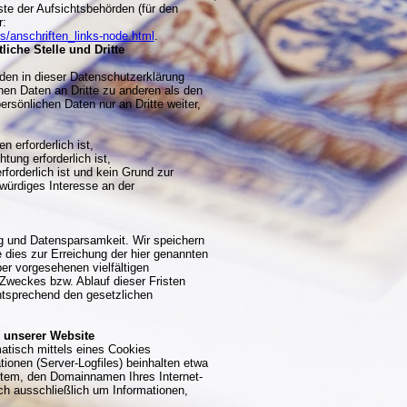
ste der Aufsichtsbehörden (für den
r:
s/anschriften_links-node.html
.
iche Stelle und Dritte
den in dieser Datenschutzerklärung
hen Daten an Dritte zu anderen als den
ersönlichen Daten nur an Dritte weiter,
n erforderlich ist,
htung erforderlich ist,
rforderlich ist und kein Grund zur
ürdiges Interesse an der
g und Datensparsamkeit. Wir speichern
 dies zur Erreichung der hier genannten
er vorgesehenen vielfältigen
 Zweckes bzw. Ablauf dieser Fristen
tsprechend den gesetzlichen
 unserer Website
atisch mittels eines Cookies
tionen (Server-Logfiles) beinhalten etwa
tem, den Domainnamen Ihres Internet-
ich ausschließlich um Informationen,