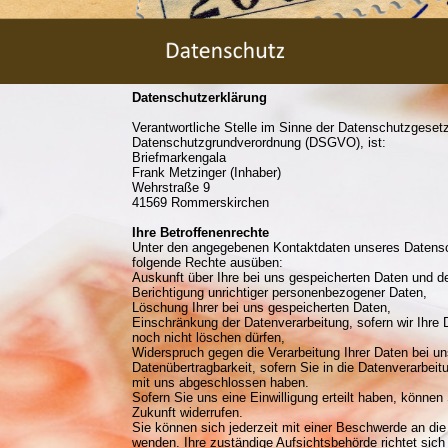
Datenschutzerklärung
Verantwortliche Stelle im Sinne der Datenschutzgeset
Datenschutzgrundverordnung (DSGVO), ist:
Briefmarkengala
Frank Metzinger (Inhaber)
Wehrstraße 9
41569 Rommerskirchen
Ihre Betroffenenrechte
Unter den angegebenen Kontaktdaten unseres Datensch
folgende Rechte ausüben:
Auskunft über Ihre bei uns gespeicherten Daten und de
Berichtigung unrichtiger personenbezogener Daten,
Löschung Ihrer bei uns gespeicherten Daten,
Einschränkung der Datenverarbeitung, sofern wir Ihre 
noch nicht löschen dürfen,
Widerspruch gegen die Verarbeitung Ihrer Daten bei u
Datenübertragbarkeit, sofern Sie in die Datenverarbeitu
mit uns abgeschlossen haben.
Sofern Sie uns eine Einwilligung erteilt haben, können 
Zukunft widerrufen.
Sie können sich jederzeit mit einer Beschwerde an die
wenden. Ihre zuständige Aufsichtsbehörde richtet si