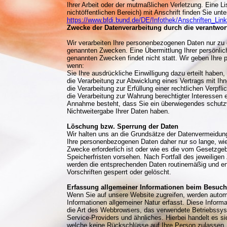
Ihrer Arbeit oder der mutmaßlichen Verletzung. Eine Li
nichtöffentlichen Bereich) mit Anschrift finden Sie unte
https://www.bfdi.bund.de/DE/Infothek/Anschriften_Link
Zwecke der Datenverarbeitung durch die verantwortl
Wir verarbeiten Ihre personenbezogenen Daten nur zu 
genannten Zwecken. Eine Übermittlung Ihrer persönlic
genannten Zwecken findet nicht statt. Wir geben Ihre p
wenn:
Sie Ihre ausdrückliche Einwilligung dazu erteilt haben,
die Verarbeitung zur Abwicklung eines Vertrags mit Ihne
die Verarbeitung zur Erfüllung einer rechtlichen Verpflic
die Verarbeitung zur Wahrung berechtigter Interessen e
Annahme besteht, dass Sie ein überwiegendes schutzw
Nichtweitergabe Ihrer Daten haben.
Löschung bzw. Sperrung der Daten
Wir halten uns an die Grundsätze der Datenvermeidun
Ihre personenbezogenen Daten daher nur so lange, wie
Zwecke erforderlich ist oder wie es die vom Gesetzgeb
Speicherfristen vorsehen. Nach Fortfall des jeweiligen
werden die entsprechenden Daten routinemäßig und en
Vorschriften gesperrt oder gelöscht.
Erfassung allgemeiner Informationen beim Besuch
Wenn Sie auf unsere Website zugreifen, werden autom
Informationen allgemeiner Natur erfasst. Diese Informa
die Art des Webbrowsers, das verwendete Betriebssys
Service-Providers und ähnliches. Hierbei handelt es s
welche keine Rückschlüsse auf Ihre Person zulassen.