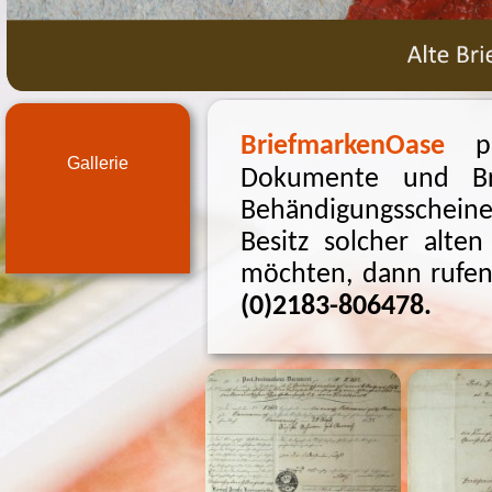
BriefmarkenOase
pr
Gallerie
Dokumente und Bri
Behändigungsschein
Besitz solcher alt
möchten, dann rufen 
(0)2183-
806478.