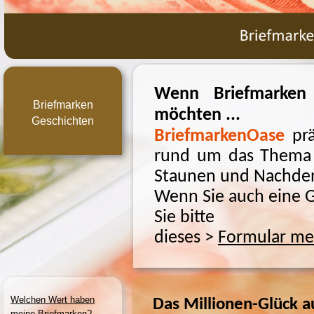
Wenn Briefmarken 
Briefmarken
möchten ...
Geschichten
BriefmarkenOase
pr
rund um das Thema 
Staunen und Nachden
Wenn Sie auch eine 
Sie bitte
dieses >
Formular mei
Welchen Wert haben
Das Millionen-
Glück a
meine Briefmarken?