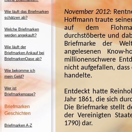
November 2012
: Rentn
Wie läuft das Briefmarken
schätzen ab?
Hoffmann traute seinen
auf dem Flohmar
Welche Briefmarken
durchstöberte und dab
werden angekauft?
Briefmarke der Wel
Wie läuft der
angelesenen Know-
h
Briefmarken Ankauf bei
millionenschwere Ent
BriefmarkenOase ab?
nicht aufgefallen, dass
Wie bekomme ich
handelte.
mein Geld?
Wer ist
Entdeckt hatte Reinh
Briefmarkenoase?
Jahr 1861, die sich dur
Briefmarken
Die Briefmarke stellt 
Geschichten
der Vereinigten Staa
1790) dar.
Briefmarken A-
Z