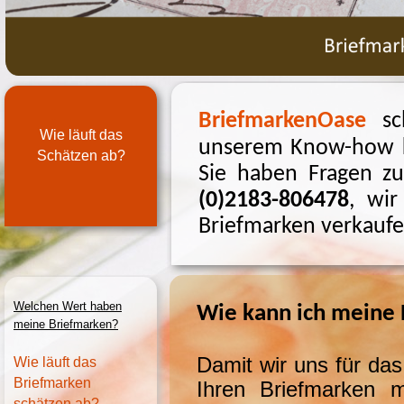
BriefmarkenOase
sch
Wie läuft das
unserem Know-
how 
Schätzen ab?
Sie haben Fragen zu
(0)2183-
806478
, wir
Briefmarken verkauf
Welchen Wert haben
Wie kann ich meine 
meine Briefmarken?
Damit wir uns für das
Wie läuft das
Briefmarken
Ihren Briefmarken 
schätzen ab?