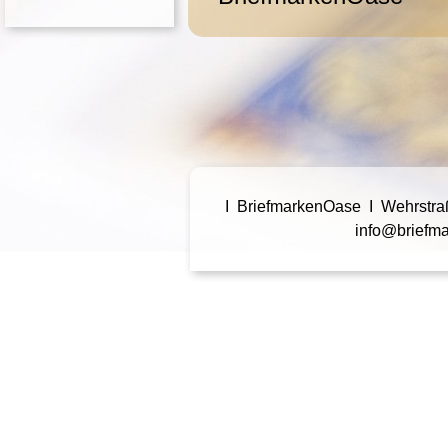
I BriefmarkenOase I Wehrstra
info@briefma