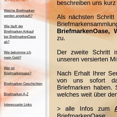
beschreiben uns kurz 
Welche Briefmarken
Als nächsten Schritt
werden angekauft?
Briefmarkensamm
Wie läuft der
BriefmarkenOase, 
Briefmarken Ankauf
zu.
bei BriefmarkenOase
ab?
Der zweite Schritt 
Wie bekomme ich
mein Geld?
unseren versierten Mit
Wer ist
Nach Erhalt Ihrer S
Briefmarkenoase?
von uns sofort da
Briefmarken Geschichten
Briefmarken haben. S
welches weit über dem
Briefmarken A-
Z
Interessante Links
> alle Infos zum
BriefmarkenOase