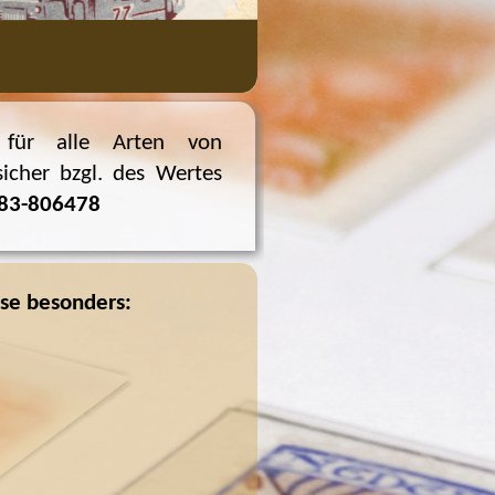
h für alle Arten von
icher bzgl. des Wertes
83-
806478
ase besonders: